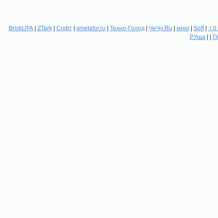
BrickUFA
|
ZTark
|
Софт
|
smetafor.ru
|
Техно-Голод
|
ЧеЧу.Ru
|
кино
|
Soft
|
:( 0
РУша
| |
П