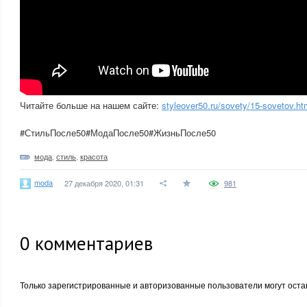
Читайте больше на нашем сайте:
styleover50.ru/sovety/15-sovetov.ht
#СтильПосле50#МодаПосле50#ЖизньПосле50
мода
,
стиль
,
красота
moda
27 декабря 2020, 01:31
981
0
комментариев
Только зарегистрированные и авторизованные пользователи могут оста