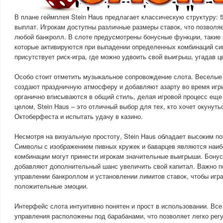
В плане геймплея Stein Haus предлагает классическую структуру: 5
выплат. Игрокам доступны различные размеры ставок, что позволяе
любой банкролл. В слоте предусмотрены бонусные функции, такие 
которые активируются при выпадении определенных комбинаций си
присутствует риск-игра, где можно удвоить свой выигрыш, угадав ц
Особо стоит отметить музыкальное сопровождение слота. Веселые
создают праздничную атмосферу и добавляют азарту во время иг
органично вписываются в общий стиль, делая игровой процесс ещ
целом, Stein Haus – это отличный выбор для тех, кто хочет окунут
Октоберфеста и испытать удачу в казино.
Несмотря на визуальную простоту, Stein Haus обладает высоким п
Символы с изображением пивных кружек и баварцев являются наиб
комбинации могут принести игрокам значительные выигрыши. Бонус
добавляют дополнительный шанс увеличить свой капитал. Важно п
управлении банкроллом и установлении лимитов ставок, чтобы игр
положительные эмоции.
Интерфейс слота интуитивно понятен и прост в использовании. Вс
управления расположены под барабанами, что позволяет легко регу