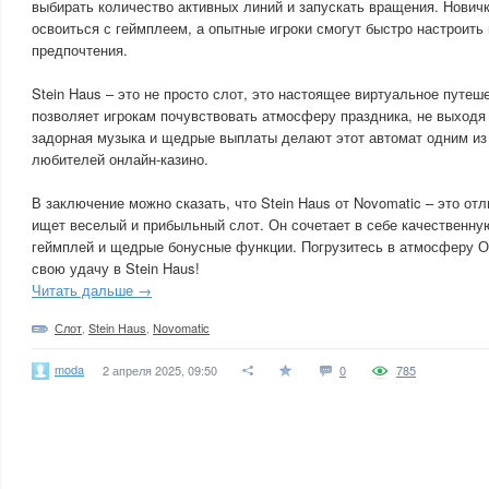
выбирать количество активных линий и запускать вращения. Новичк
освоиться с геймплеем, а опытные игроки смогут быстро настроить 
предпочтения.
Stein Haus – это не просто слот, это настоящее виртуальное путе
позволяет игрокам почувствовать атмосферу праздника, не выходя
задорная музыка и щедрые выплаты делают этот автомат одним и
любителей онлайн-казино.
В заключение можно сказать, что Stein Haus от Novomatic – это отл
ищет веселый и прибыльный слот. Он сочетает в себе качественну
геймплей и щедрые бонусные функции. Погрузитесь в атмосферу О
свою удачу в Stein Haus!
Читать дальше →
Слот
,
Stein Haus
,
Novomatic
moda
2 апреля 2025, 09:50
0
785