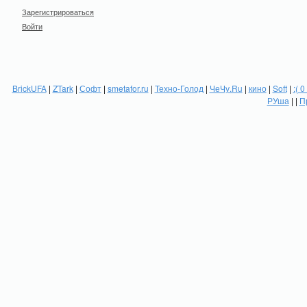
Зарегистрироваться
Войти
BrickUFA
|
ZTark
|
Софт
|
smetafor.ru
|
Техно-Голод
|
ЧеЧу.Ru
|
кино
|
Soft
|
:( 0
РУша
| |
П