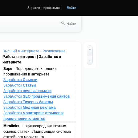
Зарегистрироваться
Войти
Найти
Высший в интернете - Развлечение
Работа в интернет | Заработок в
интернете
Sape
- Передовые технологии
продвижения в интернете
Заработок
Ссылки
Заработок
Статьи
Заработок
вечные ссылки
Заработок
SEO продвижения сайтов
Заработок
Тизеры / банеры
Заработок
Мединая реклама
Заработок
мониторинг отзывов и
привлечения клиентов
Miralinks
- покупка\продажа вечных
ссылок, статей ! Лидирующая система
статейного маркетинга .