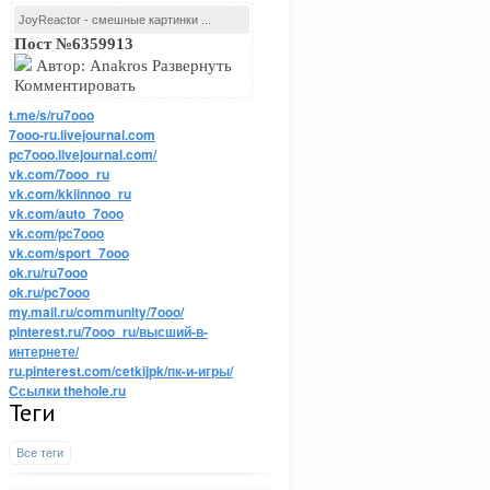
JoyReactor - смешные картинки ...
Пост №6359913
Автор: Anakros Развернуть
Комментировать
t.me/s/ru7ooo
7ooo-ru.livejournal.com
pc7ooo.livejournal.com/
vk.com/7ooo_ru
vk.com/kkiinnoo_ru
vk.com/auto_7ooo
vk.com/pc7ooo
vk.com/sport_7ooo
ok.ru/ru7ooo
ok.ru/pc7ooo
my.mail.ru/community/7ooo/
pinterest.ru/7ooo_ru/высший-в-
интернете/
ru.pinterest.com/cetkijpk/пк-и-игры/
Ссылки thehole.ru
Теги
Все теги