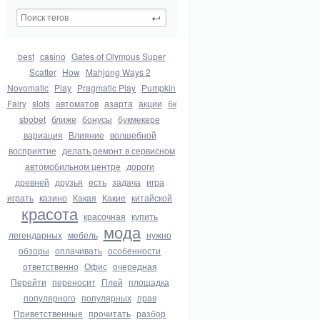
best
casino
Gates of Olympus Super
Scatter
How
Mahjong Ways 2
Novomatic
Play
Pragmatic Play
Pumpkin
Fairy
slots
автоматов
азарта
акции
бк
sbobet
ближе
бонусы
букмекере
вариация
Влияние
волшебной
восприятие
делать ремонт в сервисном
автомобильном центре
дороги
древней
друзья
есть
задача
игра
играть
казино
Какая
Какие
китайской
красота
красочная
купить
мода
легендарных
мебель
нужно
обзоры
оплачивать
особенности
ответственно
Офис
очередная
Перейти
переносит
Плей
площадка
популярного
популярных
прав
Приветственные
прочитать
разбор