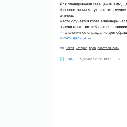
Для планирования завещания и имущес
благосостояния могут захотеть лучше
активов.
Часто случается когда акционеры част
выкупа может потребоваться независи
— аналогичное оправдание для обраще
Читать дальше →
Какая
,
история
,
прав
,
собственность
moda
15 декабря 2022, 18:47