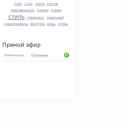
Сайт
Слот
слота
слотов
собственность
Список
ставок
стиль
стюардесс
тематикой
транспондеры
фортуна
цены
чтобы
Прямой эфир
Комментарии
Публикации