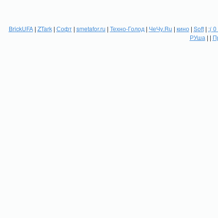
BrickUFA
|
ZTark
|
Софт
|
smetafor.ru
|
Техно-Голод
|
ЧеЧу.Ru
|
кино
|
Soft
|
:( 0
РУша
| |
П