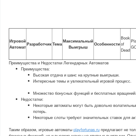
Book
Игровой
Максимальный
Pl
Разработчик
Тема
Особенности
of
Автомат
Выигрыш
G
Dead
Преимущества и Недостатки Легендарных Автоматов
Преимущества:
Высокая отдача и шанс на крупные выигрыши.
Интересные темы и увлекательный игровой процесс.
Множество бонусных функций и бесплатных вращений
Недостатки:
Некоторые автоматы могут быть довольно волатильным
потерь.
Некоторые слоты требуют значительных ставок для ак
Таким образом, игровые автоматы
playfortunas.ru
предлагают не тол
бонусных функций, но и высокие шансы на крупные выигрыши. Одна