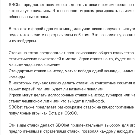
SBObet предлагает возможность делать ставки в режиме реального
которые уже начались. Это позволяет игрокам реагировать на измен
обоснованные ставки.
В ставках с форой одна из команд или участников получает вирту
недостаток в счете перед началом события. Это позволяет уравн
и аутсайдером.
Ставки на тотал предполагают прогнозирование общего количества 
статистических показателей в матче. Игрок ставит на то, будет ли 
меньше заданного значения.
Стандартные ставки на исход матча: победа одной команды, ничья 
команды.
В некоторых случаях можно делать ставки на конкретные события в
забьет первый гол или будет ли назначен пенальти.
Игроки могут делать долгосрочные ставки на исход турниров или ч
станет чемпионом лиги или кто выйдет в плей-офф.
SBObet также предлагает разнообразие ставок на киберспортивные
популярные игры как Dota 2 и CS:GO.
Эти виды ставок делают SBObet привлекательным выбором для иг
предпочтениями и стратегиями ставок, позволяя каждому находить