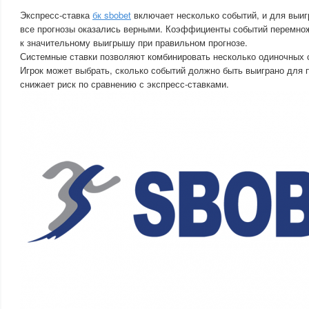
Экспресс-ставка
бк sbobet
включает несколько событий, и для выи
все прогнозы оказались верными. Коэффициенты событий перемнож
к значительному выигрышу при правильном прогнозе.
Системные ставки позволяют комбинировать несколько одиночных с
Игрок может выбрать, сколько событий должно быть выиграно для 
снижает риск по сравнению с экспресс-ставками.