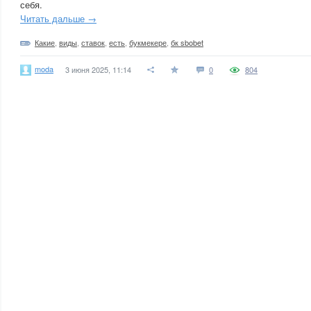
себя.
Читать дальше →
Какие
,
виды
,
ставок
,
есть
,
букмекере
,
бк sbobet
moda
3 июня 2025, 11:14
0
804