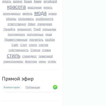
играть
казино
Какая
Какие
китайской
красота
красочная
купить
мода
легендарных
мебель
нужно
обзоры
оплачивать
особенности
ответственно
Офис
очередная
Перейти
переносит
Плей
площадка
популярного
популярных
прав
Приветственные
прочитать
разбор
Сайт
Слот
слота
слотов
собственность
Список
ставок
стиль
стюардесс
тематикой
транспондеры
фортуна
цены
чтобы
Прямой эфир
Комментарии
Публикации