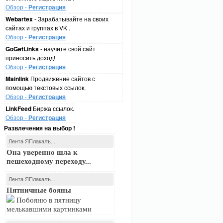
Обзор -
Регистрация
Webartex
- Зарабатывайте на своих
сайтах и группах в VK .
Обзор -
Регистрация
GoGetLinks
- научите свой сайт
приносить доход!
Обзор -
Регистрация
Mainlink
Продвижение сайтов с
помощью текстовых ссылок.
Обзор -
Регистрация
LinkFeed
Биржа ссылок.
Обзор -
Регистрация
Развлечения на выбор !
Лента ЯПлакалъ...
Она уверенно шла к
пешеходному переходу...
Лента ЯПлакалъ...
Пятничные бояны
Побояню в пятницу
мелькавшими картинками