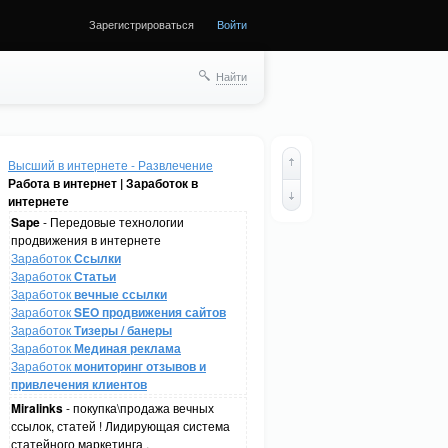
Зарегистрироваться
Войти
Найти
Высший в интернете - Развлечение
Работа в интернет | Заработок в
интернете
Sape
- Передовые технологии
продвижения в интернете
Заработок
Ссылки
Заработок
Статьи
Заработок
вечные ссылки
Заработок
SEO продвижения сайтов
Заработок
Тизеры / банеры
Заработок
Мединая реклама
Заработок
мониторинг отзывов и
привлечения клиентов
Miralinks
- покупка\продажа вечных
ссылок, статей ! Лидирующая система
статейного маркетинга .