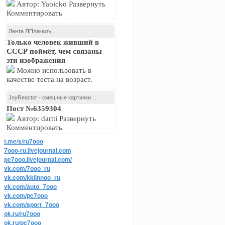
Автор: Yaoicko Развернуть
Комментировать
Лента ЯПлакалъ...
Только человек живший в
СССР поймёт, чем связаны
эти изображения
Можно использовать в
качестве теста на возраст.
JoyReactor - смешные картинки ...
Пост №6359304
Автор: dartti Развернуть
Комментировать
t.me/s/ru7ooo
7ooo-ru.livejournal.com
pc7ooo.livejournal.com/
vk.com/7ooo_ru
vk.com/kkiinnoo_ru
vk.com/auto_7ooo
vk.com/pc7ooo
vk.com/sport_7ooo
ok.ru/ru7ooo
ok.ru/pc7ooo