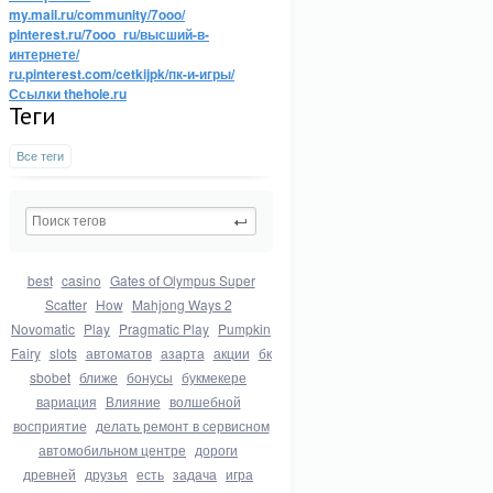
my.mail.ru/community/7ooo/
pinterest.ru/7ooo_ru/высший-в-
интернете/
ru.pinterest.com/cetkijpk/пк-и-игры/
Ссылки thehole.ru
Теги
Все теги
best
casino
Gates of Olympus Super
Scatter
How
Mahjong Ways 2
Novomatic
Play
Pragmatic Play
Pumpkin
Fairy
slots
автоматов
азарта
акции
бк
sbobet
ближе
бонусы
букмекере
вариация
Влияние
волшебной
восприятие
делать ремонт в сервисном
автомобильном центре
дороги
древней
друзья
есть
задача
игра