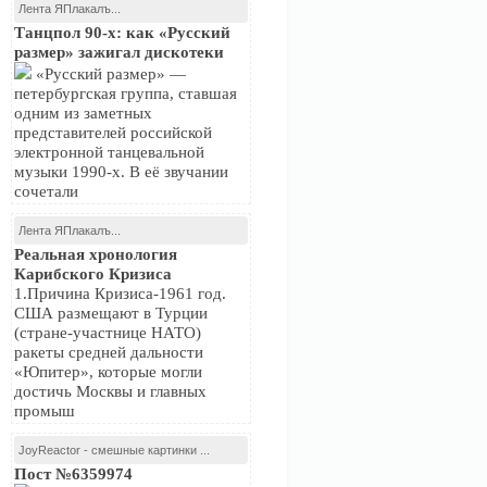
Лента ЯПлакалъ...
Танцпол 90-х: как «Русский
размер» зажигал дискотеки
«Русский размер» —
петербургская группа, ставшая
одним из заметных
представителей российской
электронной танцевальной
музыки 1990-х. В её звучании
сочетали
Лента ЯПлакалъ...
Реальная хронология
Карибского Кризиса
1.Причина Кризиса-1961 год.
США размещают в Турции
(стране-участнице НАТО)
ракеты средней дальности
«Юпитер», которые могли
достичь Москвы и главных
промыш
JoyReactor - смешные картинки ...
Пост №6359974