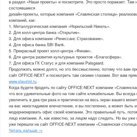
в раздел «Наши проекты» и посмотрите. Это просто поражает. Там
состоявшиеся
дизайн-проекты, которые компания «Славянская столица» реализов
компаний, как:
1. Металлургическая компания «Норильский Никель».
2. Для колл-центра банка «Открытие».
3. Для офиса компании «Ренессанс Страхование».
4. Для офиса банка SBI Bank.
5. Прекрасный проект колл-центра «Финам».
6. Для центра развития культурных проектов «Благосфера».
7. Для офиса ГК Статус и для компании Palsgaard.
Продолжать можно долго, но это бессмысленно, потому что вам пр
сайт OFFICE-NEXT и посмотреть там своими глазами. Вот вам прям
www.slavstol.ru
.
Когда будете бродить по сайту OFFICE-NEXT компании «Славянская
что все удивительные фото на том сайте кликабельные. Вы всегда 
увеличить в два-три раза и практически на весь экран вашего мони
на вас неизгладимое впечатление, и вы постепенно, а может быть и
модернизировать офис своей компании. Это правильный путь, пото
лицо компании. А, как известно, за лицом надо следить. Но вы уже
уже перешли на сайт OFFICE-NEXT компании «Славянская столица
Читать дальше →