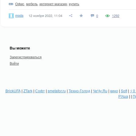
Офис
,
мебель
,
интернет-магазин
,
купить
moda
12 ноября 2022, 11:04
0
1292
Вы можете
Зарегистрироваться
Войти
BrickUFA
|
ZTark
|
Софт
|
smetafor.ru
|
Техно-Голод
|
ЧеЧу.Ru
|
кино
|
Soft
|
:( 0
РУша
| |
П