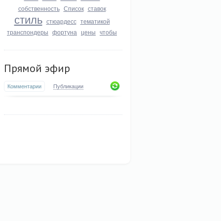
собственность
Список
ставок
стиль
стюардесс
тематикой
транспондеры
фортуна
цены
чтобы
Прямой эфир
Комментарии
Публикации