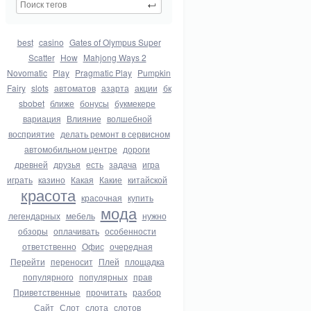
best
casino
Gates of Olympus Super
Scatter
How
Mahjong Ways 2
Novomatic
Play
Pragmatic Play
Pumpkin
Fairy
slots
автоматов
азарта
акции
бк
sbobet
ближе
бонусы
букмекере
вариация
Влияние
волшебной
восприятие
делать ремонт в сервисном
автомобильном центре
дороги
древней
друзья
есть
задача
игра
играть
казино
Какая
Какие
китайской
красота
красочная
купить
мода
легендарных
мебель
нужно
обзоры
оплачивать
особенности
ответственно
Офис
очередная
Перейти
переносит
Плей
площадка
популярного
популярных
прав
Приветственные
прочитать
разбор
Сайт
Слот
слота
слотов