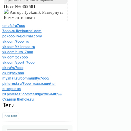
JoyReactor - смешные картинки ...
Пост №6359581
Автор: Tyekanik Развернуть
Комментировать
t.me/s/ru7ooo
7ooo-ru.livejournal.com
pc7ooo.livejournal.com/
vk.com/7ooo_ru
vk.com/kkiinnoo_ru
vk.com/auto_7ooo
vk.com/pc7ooo
vk.com/sport_7ooo
ok.ru/ru7ooo
ok.ru/pc7ooo
my.mail.ru/community/7ooo/
pinterest.ru/7ooo_ru/высший-в-
интернете/
ru.pinterest.com/cetkijpk/пк-и-игры/
Ссылки thehole.ru
Теги
Все теги