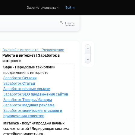
Зарегистрироваться
Войти
Найти
Высший в интернете - Развлечение
Работа в интернет | Заработок в
интернете
Sape
- Передовые технологии
продвижения в интернете
Заработок
Ссылки
Заработок
Статьи
Заработок
вечные ссылки
Заработок
SEO продвижения сайтов
Заработок
Тизеры / банеры
Заработок
Мединая реклама
Заработок
мониторинг отзывов и
привлечения клиентов
Miralinks
- покупка\продажа вечных
ссылок, статей ! Лидирующая система
статейного маркетинга .