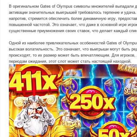
В оригинальном Gates of Olympus символы множителей выпадали д
активации значительных выигрышей требовалось терпение и удача. 
напротив, стремится обеспечить более динамичную игру, предоста
повышенной частотой. Это означает, что даже в основной игре игро
существенные приумножения своих ставок, что делает каждый спи
Одной из наиболее привлекательных особенностей Gates of Olympus
высокая волатильность. Это означает, что выигрыши могут быть ред
происходят, то их размер может быть впечатляющим. Для игроков,
периодам ожидания, этот слот может стать настоящей находкой.