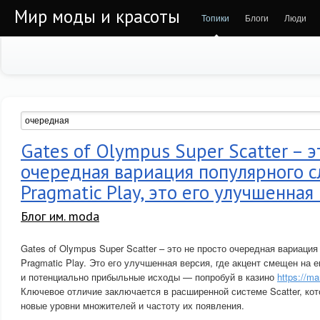
Мир моды и красоты
Топики
Блоги
Люди
Gates of Olympus Super Scatter – э
очередная вариация популярного с
Pragmatic Play, это его улучшенная
Блог им. moda
Gates of Olympus Super Scatter – это не просто очередная вариация
Pragmatic Play. Это его улучшенная версия, где акцент смещен на
и потенциально прибыльные исходы — попробуй в казино
https://ma
Ключевое отличие заключается в расширенной системе Scatter, кот
новые уровни множителей и частоту их появления.