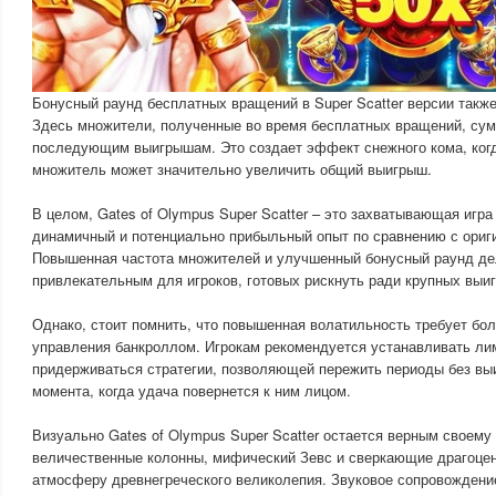
Бонусный раунд бесплатных вращений в Super Scatter версии такж
Здесь множители, полученные во время бесплатных вращений, су
последующим выигрышам. Это создает эффект снежного кома, ког
множитель может значительно увеличить общий выигрыш.
В целом, Gates of Olympus Super Scatter – это захватывающая игра
динамичный и потенциально прибыльный опыт по сравнению с ориг
Повышенная частота множителей и улучшенный бонусный раунд де
привлекательным для игроков, готовых рискнуть ради крупных выи
Однако, стоит помнить, что повышенная волатильность требует бо
управления банкроллом. Игрокам рекомендуется устанавливать лим
придерживаться стратегии, позволяющей пережить периоды без вы
момента, когда удача повернется к ним лицом.
Визуально Gates of Olympus Super Scatter остается верным своему 
величественные колонны, мифический Зевс и сверкающие драгоце
атмосферу древнегреческого великолепия. Звуковое сопровождени