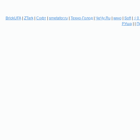
BrickUFA
|
ZTark
|
Софт
|
smetafor.ru
|
Техно-Голод
|
ЧеЧу.Ru
|
кино
|
Soft
|
:( 0
РУша
| |
П