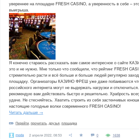
увереннее на площадке FRESH CASINO, а уверенность в себе – это
выигрыша.
Я конечно стараюсь рассказать вам самое интересное о сайте КА
это и не нужно. Мне только что сообщили, что рейтинг FRESH CASI
стремительно расти и всё больше и больше людей регулярно заход
площадку. Организаторы КАЗИНО ФРЕШ уже даже побаиваются чт
российского интернета могут не выдержать нагрузки и отключиться.
рекомендую вам действовать быстро и решительно. Храбрость всег
удаче. Не стесняйтесь. Хватить строить из себя застенчивых юноше
настоящие голодные волки современного FRESH CASINO!
Читать дальше →
Перейти
,
прочитать
,
друзья
,
площадка
moda
2 апреля 2022, 08:53
0
1638