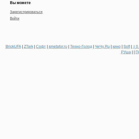
Вы можете
Зарегистрироваться
Войти
BrickUFA
|
ZTark
|
Софт
|
smetafor.ru
|
Техно-Голод
|
ЧеЧу.Ru
|
кино
|
Soft
|
:( 0
РУша
| |
П