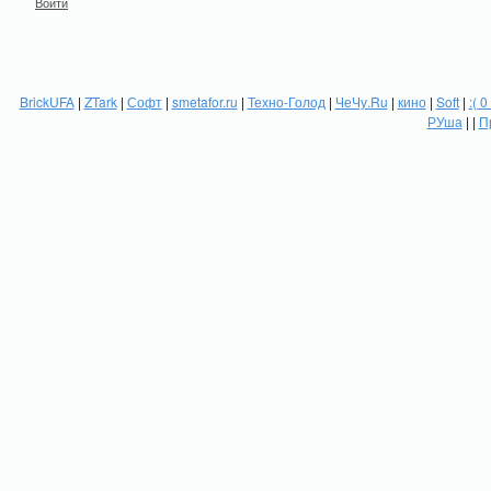
Войти
BrickUFA
|
ZTark
|
Софт
|
smetafor.ru
|
Техно-Голод
|
ЧеЧу.Ru
|
кино
|
Soft
|
:( 0
РУша
| |
П