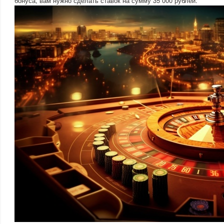
бонуса, вам нужно сделать ставок на сумму 35 000 рублей.