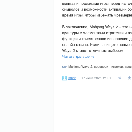
выплат и правилами игры перед начал
символов и возможности активации бо
время игры, чтобы избежать чрезмерн
В заключение, Mahjong Ways 2 – это н
культуры с элементами стратегии и а
функции и качественное исполнение д
онлайн-казино. Если вы ищете новые 
Ways 2 станет отличным выбором.
Читать дальше →
Mahjong Ways 2
,
переносит
,
игроков
,
древ
moda
17 июня 2025, 21:31