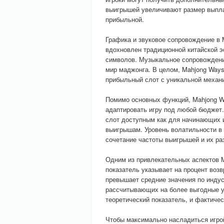
выигрышей увеличивают размер выпла
прибыльной.
Графика и звуковое сопровождение в 
вдохновлен традиционной китайской э
символов. Музыкальное сопровождение
мир маджонга. В целом, Mahjong Ways
прибыльный слот с уникальной механ
Помимо основных функций, Mahjong W
адаптировать игру под любой бюджет
слот доступным как для начинающих и
выигрышам. Уровень волатильности в 
сочетание частоты выигрышей и их ра
Одним из привлекательных аспектов M
показатель указывает на процент возв
превышает средние значения по индус
рассчитывающих на более выгодные ус
теоретический показатель, и фактичес
Чтобы максимально насладиться игрой