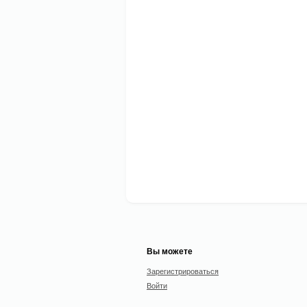
Вы можете
Зарегистрироваться
Войти