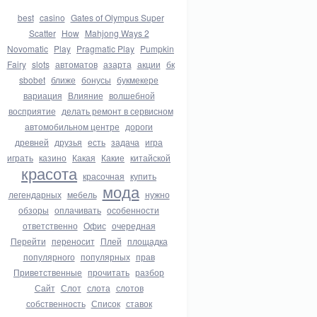
best
casino
Gates of Olympus Super
Scatter
How
Mahjong Ways 2
Novomatic
Play
Pragmatic Play
Pumpkin
Fairy
slots
автоматов
азарта
акции
бк
sbobet
ближе
бонусы
букмекере
вариация
Влияние
волшебной
восприятие
делать ремонт в сервисном
автомобильном центре
дороги
древней
друзья
есть
задача
игра
играть
казино
Какая
Какие
китайской
красота
красочная
купить
мода
легендарных
мебель
нужно
обзоры
оплачивать
особенности
ответственно
Офис
очередная
Перейти
переносит
Плей
площадка
популярного
популярных
прав
Приветственные
прочитать
разбор
Сайт
Слот
слота
слотов
собственность
Список
ставок