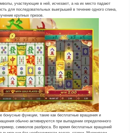
волы, участвующие в ней, исчезают, а на их место падают
ость для последовательных выигрышей в течение одного спина,
учение крупных призов.
е бонусные функции, такие как бесплатные вращения и
ащения обычно активируются при выпадении определенного
апример, символов разброса. Во время бесплатных вращений
ые выигрыши без необходимости делать ставки. Множители