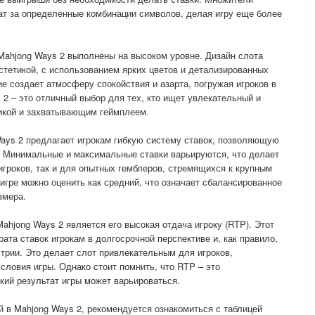
т за определенные комбинации символов, делая игру еще более
Mahjong Ways 2 выполнены на высоком уровне. Дизайн слота
стетикой, с использованием ярких цветов и детализированных
 создает атмосферу спокойствия и азарта, погружая игроков в
 2 – это отличный выбор для тех, кто ищет увлекательный и
икой и захватывающим геймплеем.
ays 2 предлагает игрокам гибкую систему ставок, позволяющую
. Минимальные и максимальные ставки варьируются, что делает
гроков, так и для опытных гемблеров, стремящихся к крупным
игре можно оценить как средний, что означает сбалансированное
змера.
ahjong Ways 2 является его высокая отдача игроку (RTP). Этот
рата ставок игрокам в долгосрочной перспективе и, как правило,
трии. Это делает слот привлекательным для игроков,
ловия игры. Однако стоит помнить, что RTP – это
кий результат игры может варьироваться.
 в Mahjong Ways 2, рекомендуется ознакомиться с таблицей