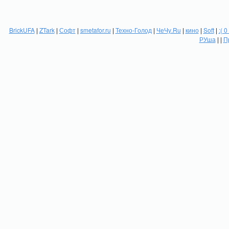
BrickUFA
|
ZTark
|
Софт
|
smetafor.ru
|
Техно-Голод
|
ЧеЧу.Ru
|
кино
|
Soft
|
:( 0
РУша
| |
П