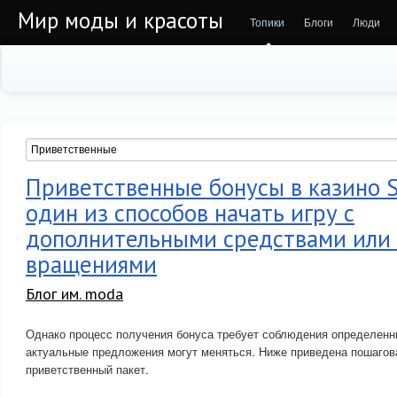
Мир моды и красоты
Топики
Блоги
Люди
Приветственные бонусы в казино Sl
один из способов начать игру с
дополнительными средствами или
вращениями
Блог им. moda
Однако процесс получения бонуса требует соблюдения определенны
актуальные предложения могут меняться. Ниже приведена пошагова
приветственный пакет.