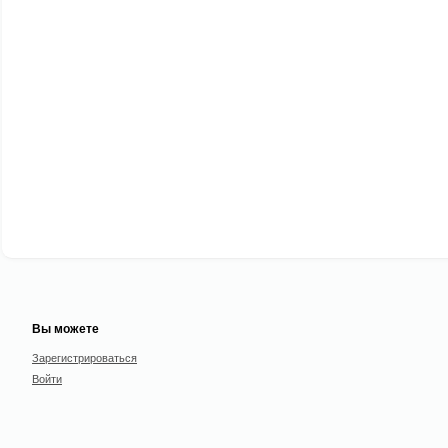
Вы можете
Зарегистрироваться
Войти