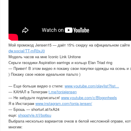
Мой промокод Jensen15 — даёт 15% скидку на официальном сайте Da
dw.social/TT-mR3xJ0
Модель часов на мне Iconic Link Unitone
Серьги гвоздики Aspiration earrings и кольцо Elan Triad ring
— Привет! В этом видео я покажу свои покупки одежды на осень и з
) Покажу свое новое идеальное пальто )
— Еще больше видео о стиле:
www.youtube.com/playlist?list...
— КАНАЛ в Телеграм
t.me/toniajensen
— Не забудьте подписаться!
www.youtube.com/c/Blogonheels
Я в Инстаграм
www.instagram.com/tonia.jensen/
— Брошь — shorturl.at/txA24
еще:
shopstyle.it/l/bo6su
Выбрала несколько вариантов очков в белой несложной оправе, ко
многим: