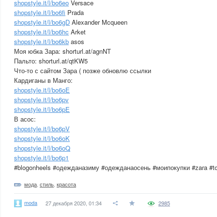
shopstyle.it/l/bo6eo
Versace
shopstyle.it/l/bo6fi
Prada
shopstyle.it/l/bo6gD
Alexander Mcqueen
shopstyle.it/l/bo6hc
Arket
shopstyle.it/l/bo6kb
asos
Моя юбка Зара: shorturl.at/agnNT
Пальто: shorturl.at/qtKW5
Что-то с сайтом Зара ( позже обновлю ссылки
Кардиганы в Манго:
shopstyle.it/l/bo6oE
shopstyle.it/l/bo6pv
shopstyle.it/l/bo6pE
В асос:
shopstyle.it/l/bo6pV
shopstyle.it/l/bo6oK
shopstyle.it/l/bo6oQ
shopstyle.it/l/bo6p1
#blogonheels #одежданазиму #одежданаосень #моипокупки #zara #to
мода
,
стиль
,
красота
moda
27 декабря 2020, 01:34
2985