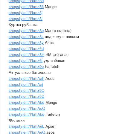
shopstyle.it/l/bmz8d
shopstyle.it/l/bmz56
Mango
shopstyle.it/l/bmz8j
shopstyle.it/l/bmz8l
Куртка рубашка
shopstyle.it/l/bmz8q
Манго (клетка)
shopstyle.it/l/bmz8s
под кожу с поясом
shopstyle.it/l/bmz8y
Asos
shopstyle.it/l/bmz6d
shopstyle.it/l/bmz8H
HM стёганая
shopstyle.it/l/bmz6l
удлинённая
shopstyle.it/l/bmz9o
Farfetch
Актуальные ботильоны
shopstyle.it/l/bmAah
Асос
shopstyle.it/l/bmAaj
shopstyle.it/l/bmz9C
shopstyle.it/l/bmz9D
shopstyle.it/l/bmAbd
Mango
shopstyle.it/l/bmAcQ
shopstyle.it/l/bmAbo
Farfetch
Жилетки
shopstyle.it/l/bmAeL
Аркет
shopstyle.it/l/bmAeQ
asos