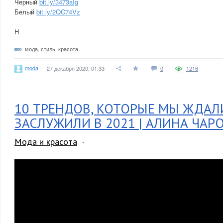
Черный
bit.ly/3473aIg
Белый
bit.ly/2QC74Vz
H
мода
,
стиль
,
красота
moda
27 декабря 2020, 01:33
0
1216
10 ТРЕНДОВ, КОТОРЫЕ МЫ ЖДАЛ
ЗАСЛУЖИЛИ В 2021 | АЛИНА ЧАР
Мода и красота