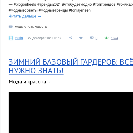
— #blogonheels #тренды2021 #чтобудетмодно #топтрендов #тонякар
#модныесоветы #модныетренды #toniajensen
Читать дальше →
мода
,
стиль
,
красота
moda
27 декабря 2020, 01:33
0
1674
ЗИМНИЙ БАЗОВЫЙ ГАРДЕРОБ: ВСЁ
НУЖНО ЗНАТЬ!
Мода и красота