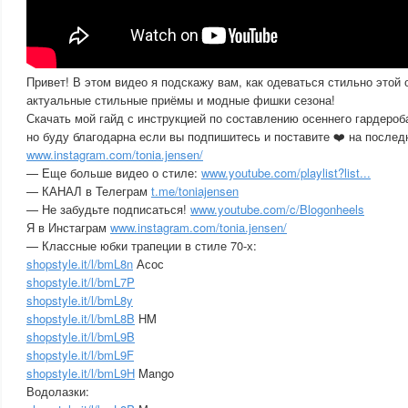
Привет! В этом видео я подскажу вам, как одеваться стильно этой
актуальные стильные приёмы и модные фишки сезона!
Скачать мой гайд с инструкцией по составлению осеннего гардероба
но буду благодарна если вы подпишитесь и поставите ❤️ на последн
www.instagram.com/tonia.jensen/
— Еще больше видео о стиле:
www.youtube.com/playlist?list...
— КАНАЛ в Телеграм
t.me/toniajensen
— Не забудьте подписаться!
www.youtube.com/c/Blogonheels
Я в Инстаграм
www.instagram.com/tonia.jensen/
— Классные юбки трапеции в стиле 70-х:
shopstyle.it/l/bmL8n
Асос
shopstyle.it/l/bmL7P
shopstyle.it/l/bmL8y
shopstyle.it/l/bmL8B
HM
shopstyle.it/l/bmL9B
shopstyle.it/l/bmL9F
shopstyle.it/l/bmL9H
Mango
Водолазки: