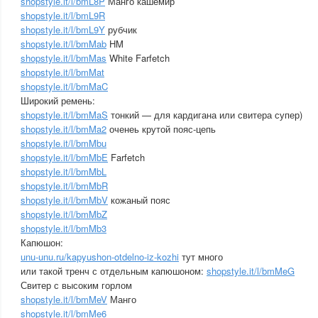
shopstyle.it/l/bmL8P
Манго кашемир
shopstyle.it/l/bmL9R
shopstyle.it/l/bmL9Y
рубчик
shopstyle.it/l/bmMab
HM
shopstyle.it/l/bmMas
White Farfetch
shopstyle.it/l/bmMat
shopstyle.it/l/bmMaC
Широкий ремень:
shopstyle.it/l/bmMaS
тонкий — для кардигана или свитера супер)
shopstyle.it/l/bmMa2
оченеь крутой пояс-цепь
shopstyle.it/l/bmMbu
shopstyle.it/l/bmMbE
Farfetch
shopstyle.it/l/bmMbL
shopstyle.it/l/bmMbR
shopstyle.it/l/bmMbV
кожаный пояс
shopstyle.it/l/bmMbZ
shopstyle.it/l/bmMb3
Капюшон:
unu-unu.ru/kapyushon-otdelno-iz-kozhi
тут много
или такой тренч с отдельным капюшоном:
shopstyle.it/l/bmMeG
Свитер с высоким горлом
shopstyle.it/l/bmMeV
Манго
shopstyle.it/l/bmMe6