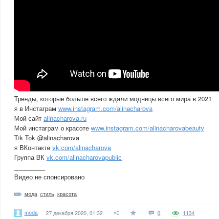
Тренды, которые больше всего ждали модницы всего мира в 2021
я в Инстаграм
www.instagram.com/alinacharova
Мой сайт
alinacharova.ru
Мой инстаграм о красоте
www.instagram.com/alinacharovabeauty
Tik Tok @alinacharova
я ВКонтакте
vk.com/alinacharova
Группа ВК
vk.com/alinacharovapublic
_________
Видео не спонсировано
мода
,
стиль
,
красота
moda
27 декабря 2020, 01:32
0
1134