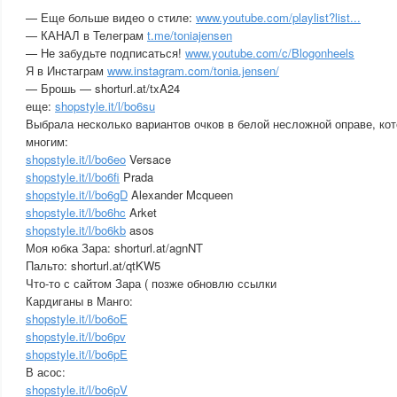
— Еще больше видео о стиле:
www.youtube.com/playlist?list...
— КАНАЛ в Телеграм
t.me/toniajensen
— Не забудьте подписаться!
www.youtube.com/c/Blogonheels
Я в Инстаграм
www.instagram.com/tonia.jensen/
— Брошь — shorturl.at/txA24
еще:
shopstyle.it/l/bo6su
Выбрала несколько вариантов очков в белой несложной оправе, ко
многим:
shopstyle.it/l/bo6eo
Versace
shopstyle.it/l/bo6fi
Prada
shopstyle.it/l/bo6gD
Alexander Mcqueen
shopstyle.it/l/bo6hc
Arket
shopstyle.it/l/bo6kb
asos
Моя юбка Зара: shorturl.at/agnNT
Пальто: shorturl.at/qtKW5
Что-то с сайтом Зара ( позже обновлю ссылки
Кардиганы в Манго:
shopstyle.it/l/bo6oE
shopstyle.it/l/bo6pv
shopstyle.it/l/bo6pE
В асос:
shopstyle.it/l/bo6pV