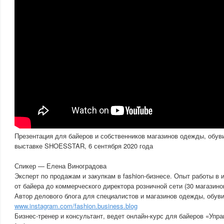
Презентация для байеров и собственников магазинов одежды, обуви
выставке SHOESSTAR, 6 сентября 2020 года
Спикер — Елена Виноградова
Эксперт по продажам и закупкам в fashion-бизнесе. Опыт работы в
от байера до коммерческого директора розничной сети (30 магазино
Автор делового блога для специалистов и магазинов одежды, обув
www.instagram.com/fashion.business.blog
Бизнес-тренер и консультант, ведет онлайн-курс для байеров «Упр