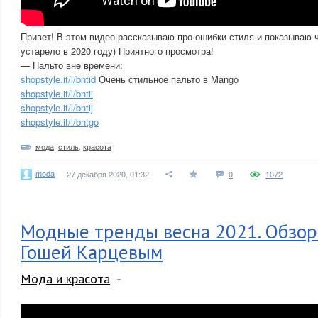
Привет! В этом видео рассказываю про ошибки стиля и показываю ч
устарело в 2020 году) Приятного просмотра!
— Пальто вне времени:
shopstyle.it/l/bntid
Очень стильное пальто в Mango
shopstyle.it/l/bntii
shopstyle.it/l/bntij
shopstyle.it/l/bntgo
мода
,
стиль
,
красота
moda
27 декабря 2020, 01:32
0
1072
Модные тренды весна 2021. Обзор
Гошей Карцевым
Мода и красота