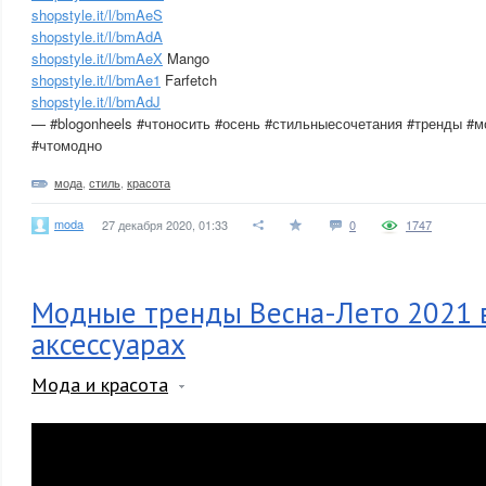
shopstyle.it/l/bmAeS
shopstyle.it/l/bmAdA
shopstyle.it/l/bmAeX
Mango
shopstyle.it/l/bmAe1
Farfetch
shopstyle.it/l/bmAdJ
— #blogonheels #чтоносить #осень #стильныесочетания #тренды #м
#чтомодно
мода
,
стиль
,
красота
moda
27 декабря 2020, 01:33
0
1747
Модные тренды Весна-Лето 2021 в
аксессуарах
Мода и красота