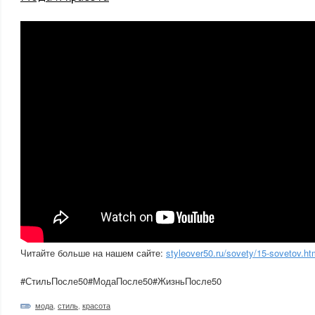
Читайте больше на нашем сайте:
styleover50.ru/sovety/15-sovetov.ht
#СтильПосле50#МодаПосле50#ЖизньПосле50
мода
,
стиль
,
красота