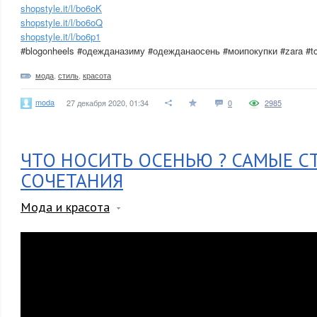
shopstyle.it/l/bo6oK
shopstyle.it/l/bo6oQ
shopstyle.it/l/bo6p1
#blogonheels #одежданазиму #одежданаосень #моипокупки #zara #to
мода
,
стиль
,
красота
moda
27 декабря 2020, 01:34
0
2985
ЧТО НОСИТЬ ОСЕНЬЮ ? САМЫЕ С
СОЧЕТАНИЯ
Мода и красота