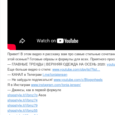
Привет! В этом видео я расскажу вам про самые стильные сочетани
этой осенью? Готовые образы и формулы для всех. Приятного прос
— ГЛАВНЫЕ ТРЕНДЫ | ВЕРХНЯЯ ОДЕЖДА НА ОСЕНЬ 2020:
yout
Еще больше видео о стиле:
www.youtube.com/playlist?list...
— КАНАЛ в Телеграм
t.me/toniajensen
— Не забудьте подписаться!
www.youtube.com/c/Blogonheels
Я в Инстаграм
www.instagram.com/tonia.jensen/
— Джинсы, как в первой формуле
shopstyle.it/l/bmz7q
Asos
shopstyle.it/l/bmz74
shopstyle.it/l/bmz79
shopstyle.it/l/bmz55