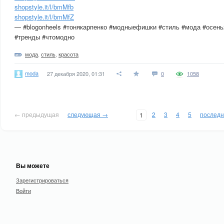
shopstyle.it/l/bmMfb
shopstyle.it/l/bmMfZ
— #blogonheels #тонякарпенко #модныефишки #стиль #мода #осен
#тренды #чтомодно
мода
,
стиль
,
красота
moda
27 декабря 2020, 01:31
0
1058
← предыдущая
следующая →
2
3
4
5
послед
1
Вы можете
Зарегистрироваться
Войти