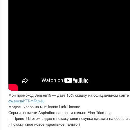
Мой промокод Jensen15 — даёт 15% скидку на официальном сайте Da
dw.social/TT-mR3xJ0
Модель часов на мне Iconic Link Unitone
Серьги гвоздики Aspiration earrings и кольцо Elan Triad ring
— Привет! В этом видео я покажу свои покупки одежды на осень и з
) Покажу свое новое идеальное пальто )